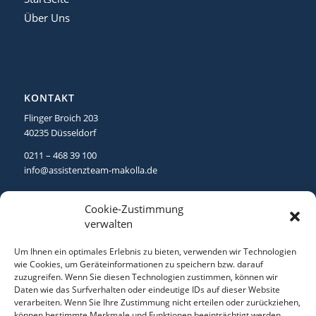
Über Uns
KONTAKT
Flinger Broich 203
40235 Düsseldorf
0211 – 468 39 100
info@assistenzteam-makolla.de
Cookie-Zustimmung
verwalten
Um Ihnen ein optimales Erlebnis zu bieten, verwenden wir Technologien
WEITERE LINKS
wie Cookies, um Geräteinformationen zu speichern bzw. darauf
zuzugreifen. Wenn Sie diesen Technologien zustimmen, können wir
Impressum
Daten wie das Surfverhalten oder eindeutige IDs auf dieser Website
Datenschutzerklärung
verarbeiten. Wenn Sie Ihre Zustimmung nicht erteilen oder zurückziehen,
können bestimmte Merkmale und Funktionen beeinträchtigt werden.