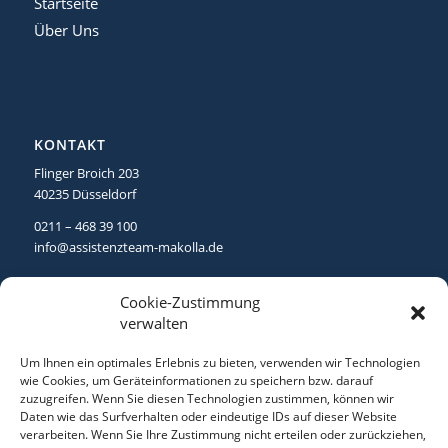
Startseite
Über Uns
KONTAKT
Flinger Broich 203
40235 Düsseldorf
0211 – 468 39 100
info@assistenzteam-makolla.de
Cookie-Zustimmung
verwalten
Um Ihnen ein optimales Erlebnis zu bieten, verwenden wir Technologien
WEITERE LINKS
wie Cookies, um Geräteinformationen zu speichern bzw. darauf
Impressum
zuzugreifen. Wenn Sie diesen Technologien zustimmen, können wir
Daten wie das Surfverhalten oder eindeutige IDs auf dieser Website
Datenschutzerklärung
verarbeiten. Wenn Sie Ihre Zustimmung nicht erteilen oder zurückziehen,