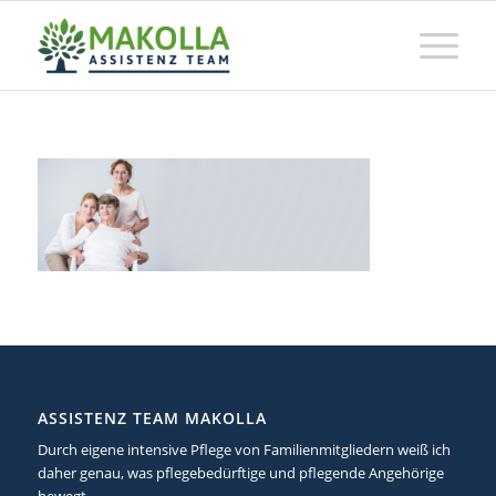
ASSISTENZ TEAM MAKOLLA
Durch eigene intensive Pflege von Familienmitgliedern weiß ich
daher genau, was pflegebedürftige und pflegende Angehörige